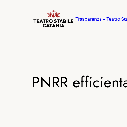
Vai
al
Trasparenza – Teatro St
contenuto
PNRR efficient